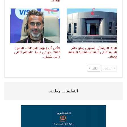
بإبداء…
المركز السينمائي المغربي يعلن نتائج
كأس أمم إفريقيا للسيدات – المغرب
الدورة الأولى للجنة الاستشارية المكلفة
2026 : خورخي فيلدا.. “الطاقم التقني
بإبداء…
درس بشكل…
السابق
التالي
التعليقات مغلقة.