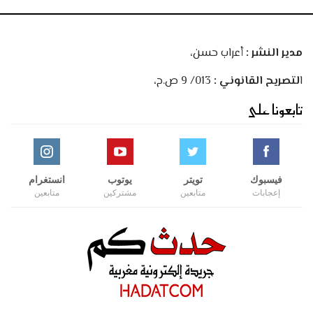
مدير النشر :
أعراب حسن،
ا
لتصريح القانوني :
013/ 9 ص.ح،
تابعونا على
فيسبوك
تويتر
يوتوب
انستغرام
إعجابات
متابعين
مشتركين
متابعين