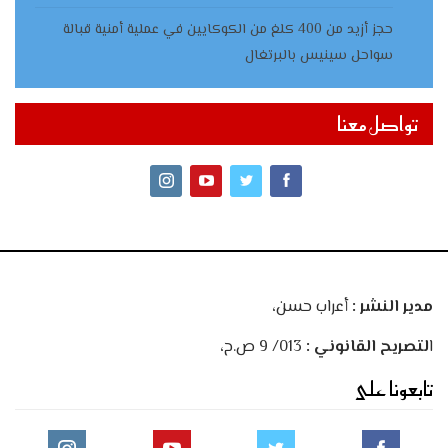
حجز أزيد من 400 كلغ من الكوكايين في عملية أمنية قبالة
سواحل سينيس بالبرتغال
تواصل معنا
مدير النشر :
أعراب حسن،
ا
لتصريح القانوني :
013/ 9 ص.ح،
تابعونا على