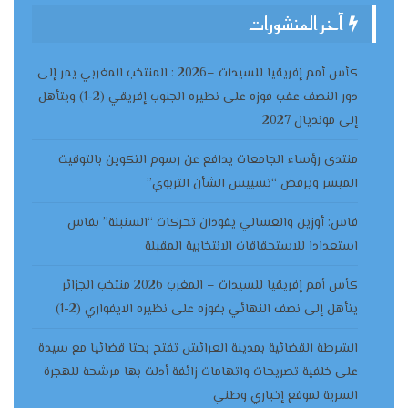
آخر المنشورات
كأس أمم إفريقيا للسيدات –2026 : المنتخب المغربي يمر إلى
دور النصف عقب فوزه على نظيره الجنوب إفريقي (2-1) ويتأهل
إلى مونديال 2027
منتدى رؤساء الجامعات يدافع عن رسوم التكوين بالتوقيت
الميسر ويرفض “تسييس الشأن التربوي”
فاس: أوزين والعسالي يقودان تحركات “السنبلة” بفاس
استعدادا للاستحقاقات الانتخابية المقبلة
كأس أمم إفريقيا للسيدات – المغرب 2026 منتخب الجزائر
يتأهل إلى نصف النهائي بفوزه على نظيره الايفواري (2-1)
الشرطة القضائية بمدينة العرائش تفتح بحثا قضائيا مع سيدة
على خلفية تصريحات واتهامات زائفة أدلت بها مرشحة للهجرة
السرية لموقع إخباري وطني