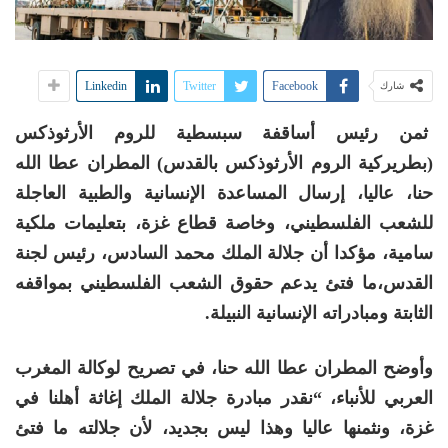
Linkedin
Twitter
Facebook
شارك
ثمن رئيس أساقفة سبسطية للروم الأرثوذكس
(بطريركية الروم الأرثوذكس بالقدس) المطران عطا الله
حنا، عاليا، إرسال المساعدة الإنسانية والطبية العاجلة
للشعب الفلسطيني، وخاصة قطاع غزة، بتعليمات ملكية
سامية، مؤكدا أن جلالة الملك محمد السادس، رئيس لجنة
القدس،ما فتئ يدعم حقوق الشعب الفلسطيني بمواقفه
الثابتة ومبادراته الإنسانية النبيلة.
وأوضح المطران عطا الله حنا، في تصريح لوكالة المغرب
العربي للأنباء، “نقدر مبادرة جلالة الملك إغاثة أهلنا في
غزة، ونثمنها عاليا وهذا ليس بجديد، لأن جلالته ما فتئ