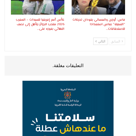
فاس: أوزين والعسالي يقودان تحركات
كأس أمم إفريقيا للسيدات – المغرب
“السنبلة” بفاس استعدادا
2026 منتخب الجزائر يتأهل إلى نصف
للاستحقاقات…
النهائي بفوزه على…
السابق
التالي
التعليقات مغلقة.