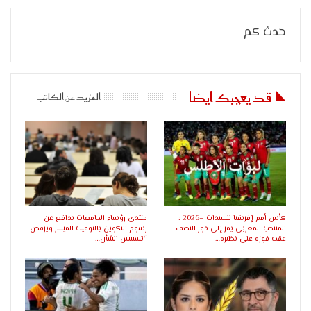
حدث كم
قد يعجبك ايضا
المزيد عن الكاتب
كأس أمم إفريقيا للسيدات –2026 :
منتدى رؤساء الجامعات يدافع عن
المنتخب المغربي يمر إلى دور النصف
رسوم التكوين بالتوقيت الميسر ويرفض
عقب فوزه على نظيره…
“تسييس الشأن…