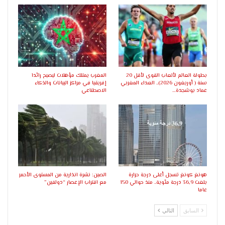
بطولة العالم لألعاب القوى لأقل 20
المغرب يمتلك مؤهلات ليصبح رائدا
سنة ( أوريغون 2026).. العداء المغربي
إفريقيا في مراكز البيانات والذكاء
عماد بوشجدة…
الاصطناعي
هونغ كونغ تسجل أعلى درجة حرارة
الصين: نشرة انذارية من المستوى الأحمر
بلغت 36,9 درجة مئوية.. منذ حوالي 150
مع اقتراب الإعصار “دولفين”
عاما
السابق
التالي