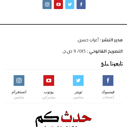
مدير النشر :
أعراب حسن،
ا
لتصريح القانوني :
013/ 9 ص.ح،
تابعونا على
فيسبوك
تويتر
يوتوب
انستغرام
إعجابات
متابعين
مشتركين
متابعين