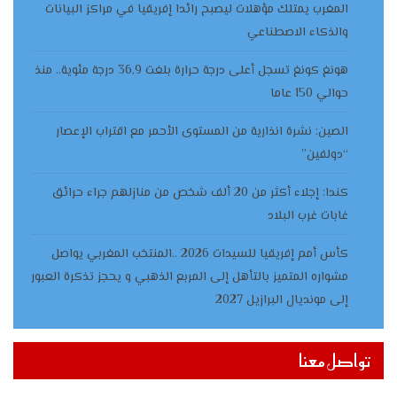
المغرب يمتلك مؤهلات ليصبح رائدا إفريقيا في مراكز البيانات
والذكاء الاصطناعي
هونغ كونغ تسجل أعلى درجة حرارة بلغت 36,9 درجة مئوية.. منذ
حوالي 150 عاما
الصين: نشرة انذارية من المستوى الأحمر مع اقتراب الإعصار
“دولفين”
كندا: إجلاء أكثر من 20 ألف شخص من منازلهم جراء حرائق
غابات غرب البلاد
كأس أمم إفريقيا للسيدات 2026 ..المنتخب المغربي يواصل
مشواره المتميز بالتأهل إلى المربع الذهبي و يحجز تذكرة العبور
إلى مونديال البرازيل 2027
تواصل معنا