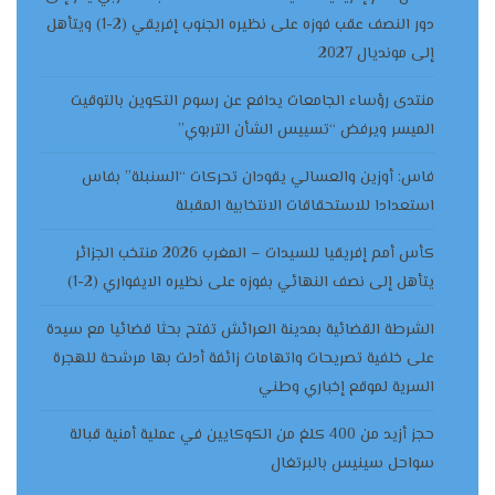
دور النصف عقب فوزه على نظيره الجنوب إفريقي (2-1) ويتأهل
إلى مونديال 2027
منتدى رؤساء الجامعات يدافع عن رسوم التكوين بالتوقيت
الميسر ويرفض “تسييس الشأن التربوي”
فاس: أوزين والعسالي يقودان تحركات “السنبلة” بفاس
استعدادا للاستحقاقات الانتخابية المقبلة
كأس أمم إفريقيا للسيدات – المغرب 2026 منتخب الجزائر
يتأهل إلى نصف النهائي بفوزه على نظيره الايفواري (2-1)
الشرطة القضائية بمدينة العرائش تفتح بحثا قضائيا مع سيدة
على خلفية تصريحات واتهامات زائفة أدلت بها مرشحة للهجرة
السرية لموقع إخباري وطني
حجز أزيد من 400 كلغ من الكوكايين في عملية أمنية قبالة
سواحل سينيس بالبرتغال