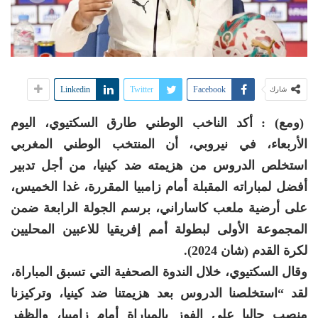
Linkedin
Twitter
Facebook
شارك
(ومع) : أكد الناخب الوطني طارق السكتيوي، اليوم
الأربعاء، في نيروبي، أن المنتخب الوطني المغربي
استخلص الدروس من هزيمته ضد كينيا، من أجل تدبير
أفضل لمباراته المقبلة أمام زامبيا المقررة، غدا الخميس،
على أرضية ملعب كاساراني، برسم الجولة الرابعة ضمن
المجموعة الأولى لبطولة أمم إفريقيا للاعبين المحليين
لكرة القدم (شان 2024).
وقال السكتيوي، خلال الندوة الصحفية التي تسبق المباراة،
لقد “استخلصنا الدروس بعد هزيمتنا ضد كينيا، وتركيزنا
منصب حاليا على الفوز بالمباراة أمام زامبيا، والظفر