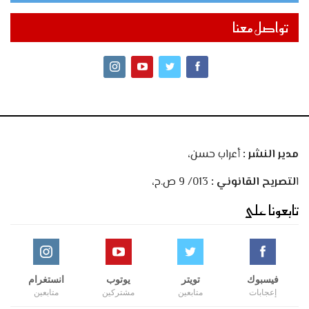
تواصل معنا
مدير النشر :
أعراب حسن،
ا
لتصريح القانوني :
013/ 9 ص.ح،
تابعونا على
فيسبوك
تويتر
يوتوب
انستغرام
إعجابات
متابعين
مشتركين
متابعين