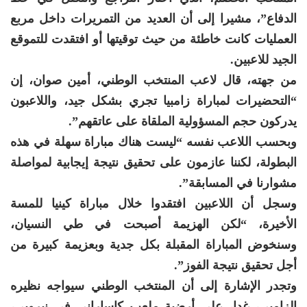
الدفاع”، مشيرا إلى أن العديد من التمريرات داخل مربع
العمليات كانت خاطئة من حيث توقيتها أو افتقدت للتموقع
الجيد للاعبين.
من جهته، قال لاعب المنتخب الوطني، أمين صوان، إن
“التحضيرات لمباراة زامبيا تجري بشكل جيد، واللاعبون
يدركون حجم المسؤولية الملقاة على عاتقهم”.
وبحسب اللاعب نفسه “ليست هناك مباراة سهلة في هذه
البطولة، لكننا عازمون على تحقيق نتيجة إيجابية لمواصلة
مشوارنا في المسابقة”.
وسجل أن اللاعبين افتقدوا خلال مباراة كينيا للمسة
الأخيرة، “لكن الهزيمة أصبحت في طي النسيان،
وسنخوض المباراة المقبلة بكل جدية وبعزيمة كبيرة من
أجل تحقيق نتيجة الفوز”.
وتجدر الإشارة إلى أن المنتخب الوطني سيواجه نظيره
الزامبي، غدا، على أرضية ملعب كاساراني في نيروبي،