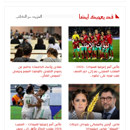
قد يعجبك ايضا
المزيد عن الكاتب
كأس أمم إفريقيا للسيدات –2026 :
منتدى رؤساء الجامعات يدافع عن
المنتخب المغربي يمر إلى دور النصف
رسوم التكوين بالتوقيت الميسر ويرفض
عقب فوزه على نظيره…
“تسييس الشأن…
فاس: أوزين والعسالي يقودان تحركات
كأس أمم إفريقيا للسيدات – المغرب
“السنبلة” بفاس استعدادا
2026 منتخب الجزائر يتأهل إلى نصف