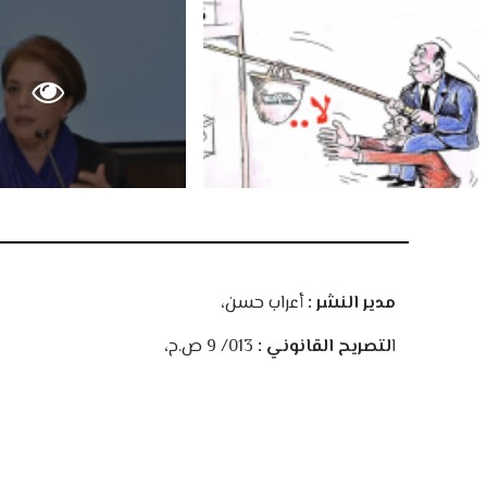
مدير النشر :
أعراب حسن،
ا
لتصريح القانوني :
013/ 9 ص.ح،