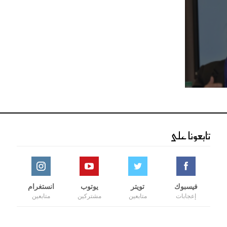
تابعونا على
فيسبوك
تويتر
يوتوب
انستغرام
إعجابات
متابعين
مشتركين
متابعين