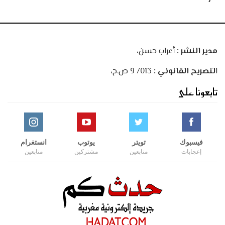
مدير النشر :
أعراب حسن،
ا
لتصريح القانوني :
013/ 9 ص.ح،
تابعونا على
فيسبوك
تويتر
يوتوب
انستغرام
إعجابات
متابعين
مشتركين
متابعين