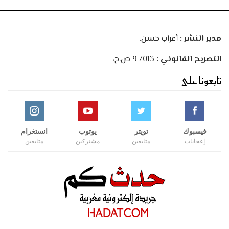
مدير النشر :
أعراب حسن،
ا
لتصريح القانوني :
013/ 9 ص.ح،
تابعونا على
فيسبوك
تويتر
يوتوب
انستغرام
إعجابات
متابعين
مشتركين
متابعين