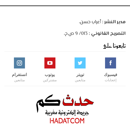
مدير النشر :
أعراب حسن،
ا
لتصريح القانوني :
013/ 9 ص.ح،
تابعونا على
فيسبوك
تويتر
يوتوب
انستغرام
إعجابات
متابعين
مشتركين
متابعين