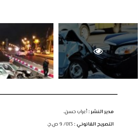
مدير النشر :
أعراب حسن،
ا
لتصريح القانوني :
013/ 9 ص.ح،