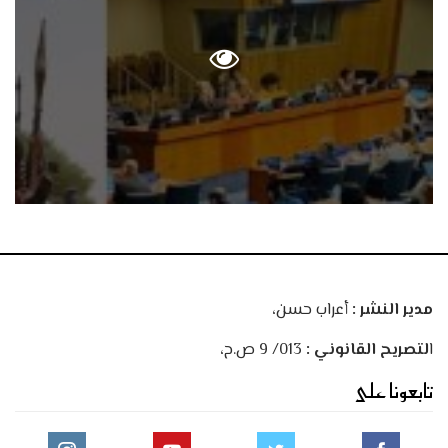
مدير النشر :
أعراب حسن،
ا
لتصريح القانوني :
013/ 9 ص.ح،
تابعونا على