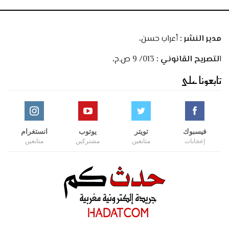
مدير النشر :
أعراب حسن،
ا
لتصريح القانوني :
013/ 9 ص.ح،
تابعونا على
فيسبوك
تويتر
يوتوب
انستغرام
إعجابات
متابعين
مشتركين
متابعين