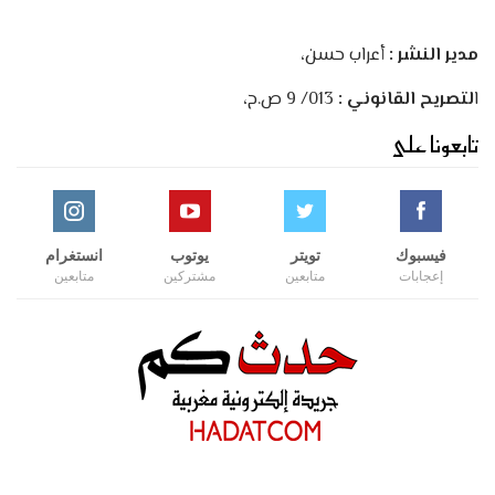
مدير النشر :
أعراب حسن،
ا
لتصريح القانوني :
013/ 9 ص.ح،
تابعونا على
فيسبوك
تويتر
يوتوب
انستغرام
إعجابات
متابعين
مشتركين
متابعين