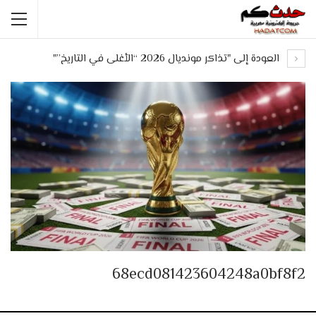
العودة إلى "تذاكر مونديال 2026 “الأغلى في التاريخ”"
68ecd081423604248a0bf8f2