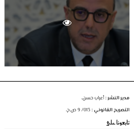
مدير النشر :
أعراب حسن،
ا
لتصريح القانوني :
013/ 9 ص.ح،
تابعونا على