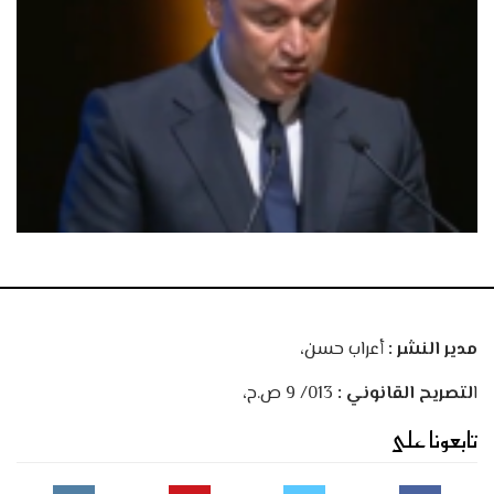
مدير النشر :
أعراب حسن،
ا
لتصريح القانوني :
013/ 9 ص.ح،
تابعونا على