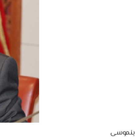
بنموسى