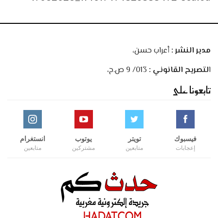
مدير النشر :
أعراب حسن،
ا
لتصريح القانوني :
013/ 9 ص.ح،
تابعونا على
فيسبوك
تويتر
يوتوب
انستغرام
إعجابات
متابعين
مشتركين
متابعين