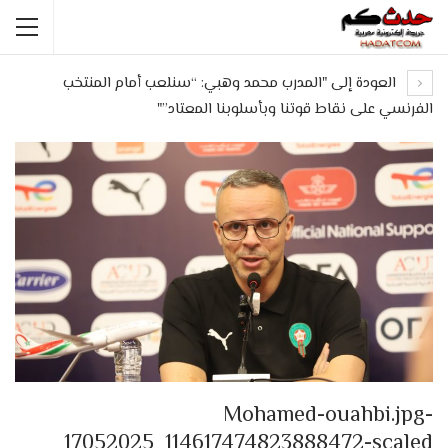
العودة إلى "المدرب محمد وهبي: “سنلعب أمام المنتخب
الفرنسي على نقاط قوتنا وبأسلوبنا المعتاد”"
Mohamed-ouahbi.jpg-
17052025_114617474823888472-scaled