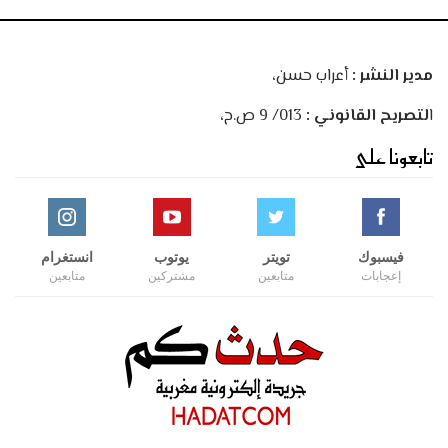
مدير النشر :
أعراب حسن،
ا
لتصريح القانوني :
013/ 9 ص.ح،
تابعونا على
فيسبوك
تويتر
يوتوب
انستغرام
إعجابات
متابعين
مشتركين
متابعين