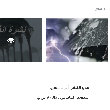
السابق
مدير النشر :
أعراب حسن،
ا
لتصريح القانوني :
013/ 9 ص.ح،