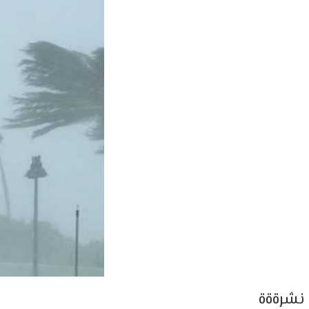
نشرةةة