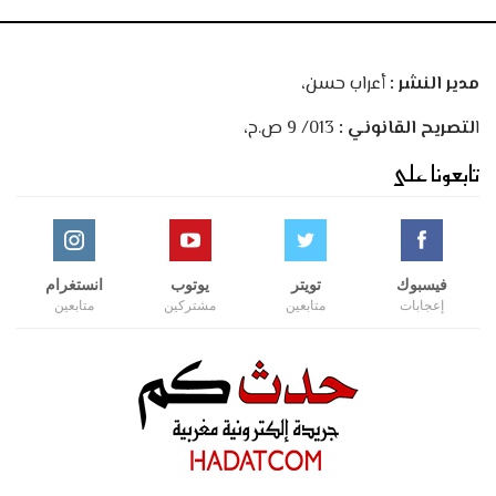
مدير النشر :
أعراب حسن،
ا
لتصريح القانوني :
013/ 9 ص.ح،
تابعونا على
فيسبوك
تويتر
يوتوب
انستغرام
إعجابات
متابعين
مشتركين
متابعين