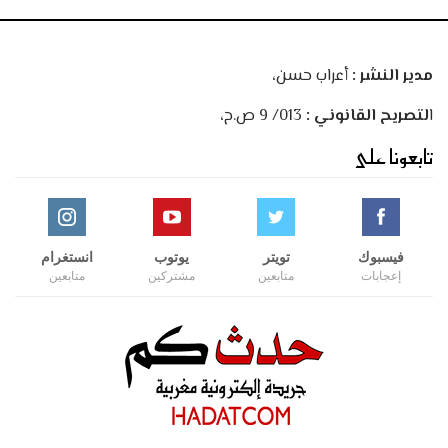
مدير النشر :
أعراب حسن،
ا
لتصريح القانوني :
013/ 9 ص.ح،
تابعونا على
فيسبوك
تويتر
يوتوب
انستغرام
إعجابات
متابعين
مشتركين
متابعين