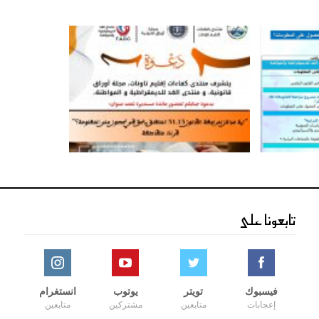
تابعونا على
فيسبوك
تويتر
يوتوب
انستغرام
إعجابات
متابعين
مشتركين
متابعين