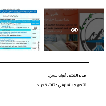
مدير النشر :
أعراب حسن،
ا
لتصريح القانوني :
013/ 9 ص.ح،