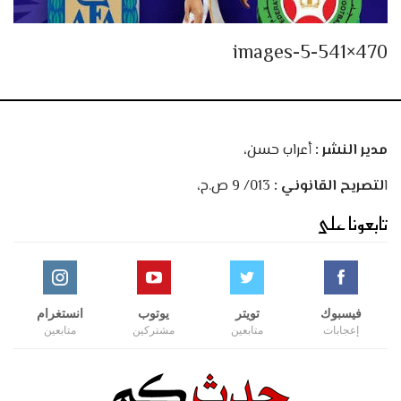
images-5-541×470
مدير النشر :
أعراب حسن،
ا
لتصريح القانوني :
013/ 9 ص.ح،
تابعونا على
فيسبوك
تويتر
يوتوب
انستغرام
إعجابات
متابعين
مشتركين
متابعين