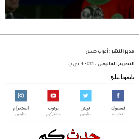
مدير النشر :
أعراب حسن،
ا
لتصريح القانوني :
013/ 9 ص.ح،
تابعونا على
فيسبوك
تويتر
يوتوب
انستغرام
إعجابات
متابعين
مشتركين
متابعين