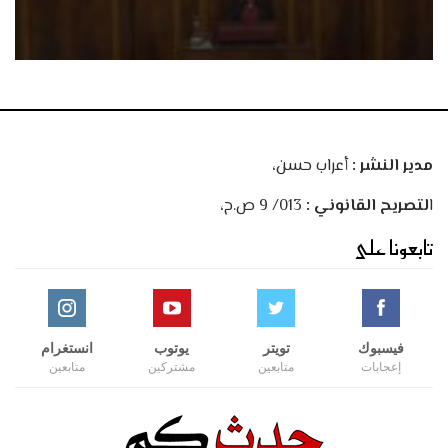
مدير النشر :
أعراب حسن،
ا
لتصريح القانوني :
013/ 9 ص.ح،
تابعونا على
فيسبوك
تويتر
يوتوب
انستغرام
إعجابات
متابعين
مشتركين
متابعين