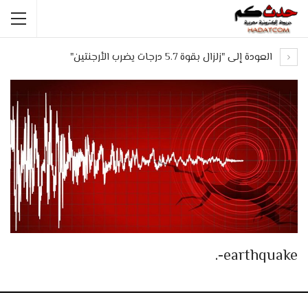
العودة إلى "زلزال بقوة 5.7 درجات يضرب الأرجنتين"
earthquake-.