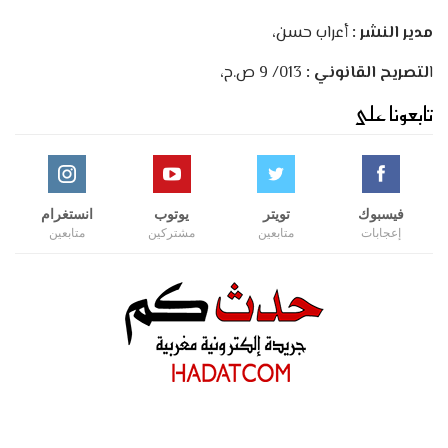
مدير النشر :
أعراب حسن،
ا
لتصريح القانوني :
013/ 9 ص.ح،
تابعونا على
فيسبوك
تويتر
يوتوب
انستغرام
إعجابات
متابعين
مشتركين
متابعين