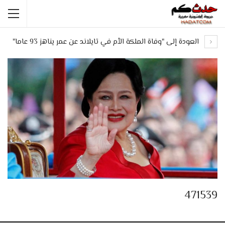
العودة إلى "وفاة الملكة الأم في تايلاند عن عمر يناهز 93 عاما"
471539