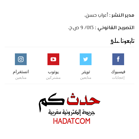
مدير النشر :
أعراب حسن،
ا
لتصريح القانوني :
013/ 9 ص.ح،
تابعونا على
فيسبوك
تويتر
يوتوب
انستغرام
إعجابات
متابعين
مشتركين
متابعين