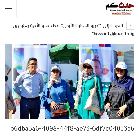
العودة إلى "“ديرو الخطوة الأولى”.. نداء محو الأمية يعلو بين
روّاد الأسواق الشعبية"
b6dba3a6-4098-44f8-ae73-6df7c04033e6