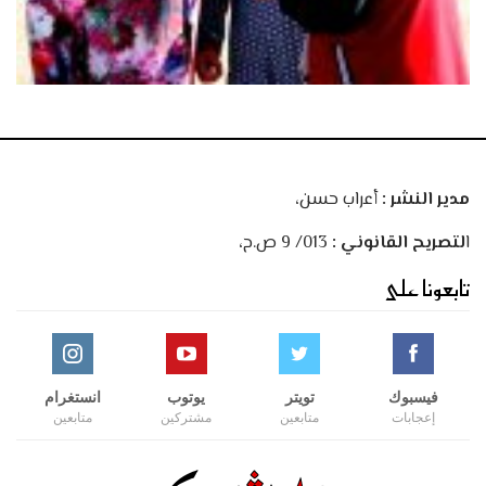
مدير النشر :
أعراب حسن،
ا
لتصريح القانوني :
013/ 9 ص.ح،
تابعونا على
فيسبوك
تويتر
يوتوب
انستغرام
إعجابات
متابعين
مشتركين
متابعين