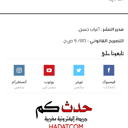
مدير النشر :
أعراب حسن،
ا
لتصريح القانوني :
013/ 9 ص.ح،
تابعونا على
فيسبوك
تويتر
يوتوب
انستغرام
إعجابات
متابعين
مشتركين
متابعين