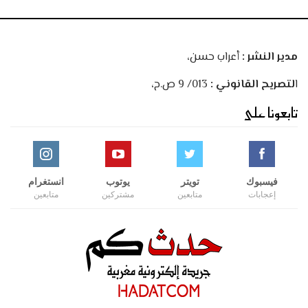
مدير النشر :
أعراب حسن،
ا
لتصريح القانوني :
013/ 9 ص.ح،
تابعونا على
فيسبوك
تويتر
يوتوب
انستغرام
إعجابات
متابعين
مشتركين
متابعين