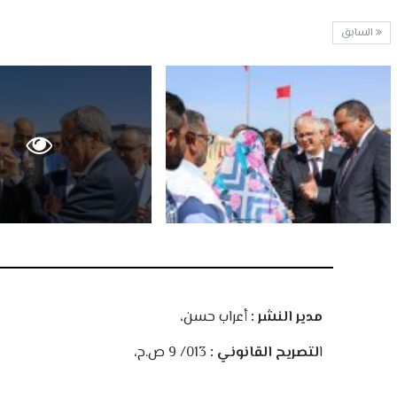
السابق
مدير النشر :
أعراب حسن،
ا
لتصريح القانوني :
013/ 9 ص.ح،