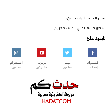
مدير النشر :
أعراب حسن،
ا
لتصريح القانوني :
013/ 9 ص.ح،
تابعونا على
فيسبوك
تويتر
يوتوب
انستغرام
إعجابات
متابعين
مشتركين
متابعين