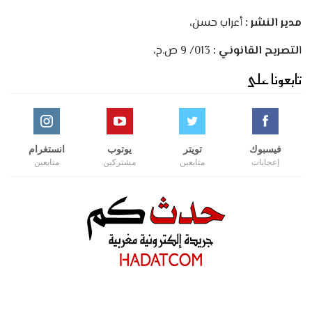
مدير النشر :
أعراب حسن،
ا
لتصريح القانوني :
013/ 9 ص.ح،
تابعونا على
فيسبوك
تويتر
يوتوب
انستغرام
إعجابات
متابعين
مشتركين
متابعين