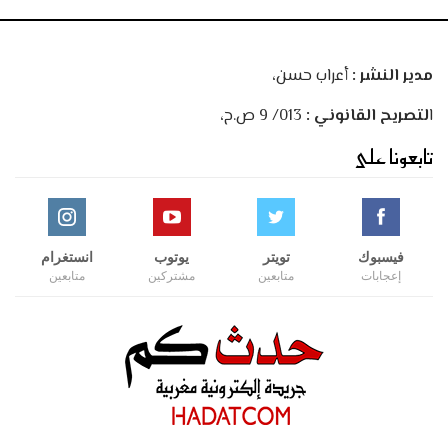
مدير النشر :
أعراب حسن،
ا
لتصريح القانوني :
013/ 9 ص.ح،
تابعونا على
فيسبوك
تويتر
يوتوب
انستغرام
إعجابات
متابعين
مشتركين
متابعين