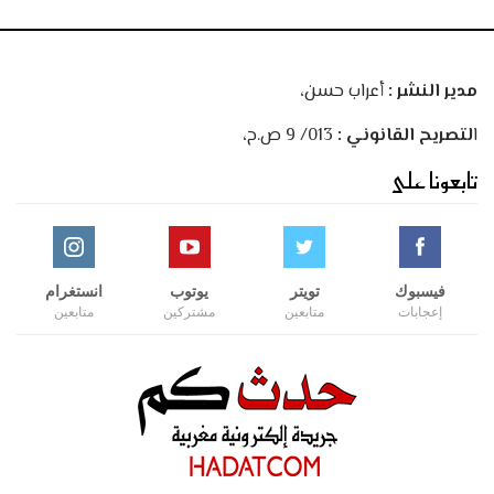
مدير النشر :
أعراب حسن،
ا
لتصريح القانوني :
013/ 9 ص.ح،
تابعونا على
فيسبوك
تويتر
يوتوب
انستغرام
إعجابات
متابعين
مشتركين
متابعين