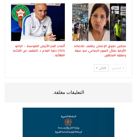
مجلس حقوق الإنسان يكشف خلاصاته
ألعاب البحر الأبيض المتوسط – تارانتو
الأولية بشأن العبور الجماعي نحو سبتة
2026 (كرة القدم ).. الكشف عن اللائحة
ومليلية المحتلتين
النهائية…
السابق
التالي
التعليقات مغلقة.