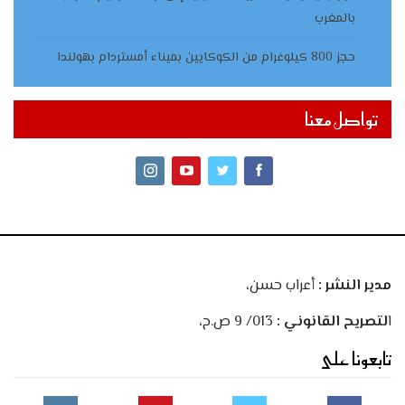
بالمغرب
حجز 800 كيلوغرام من الكوكايين بميناء أمستردام بهولندا
تواصل معنا
مدير النشر :
أعراب حسن،
ا
لتصريح القانوني :
013/ 9 ص.ح،
تابعونا على