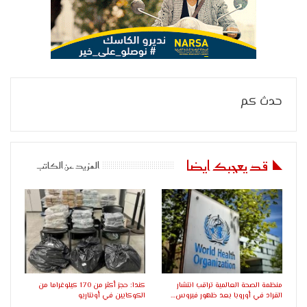
حدث كم
قد يعجبك ايضا
المزيد عن الكاتب
منظمة الصحة العالمية تراقب انتشار
كندا: حجز أكثر من 170 كيلوغراما من
القراد في أوروبا بعد ظهور فيروس…
الكوكايين في أونتاريو