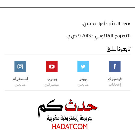
مدير النشر :
أعراب حسن،
ا
لتصريح القانوني :
013/ 9 ص.ح،
تابعونا على
فيسبوك
تويتر
يوتوب
انستغرام
إعجابات
متابعين
مشتركين
متابعين