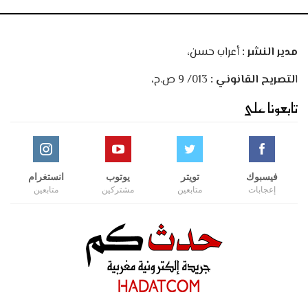
مدير النشر :
أعراب حسن،
ا
لتصريح القانوني :
013/ 9 ص.ح،
تابعونا على
فيسبوك
تويتر
يوتوب
انستغرام
إعجابات
متابعين
مشتركين
متابعين