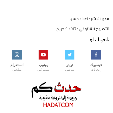
مدير النشر :
أعراب حسن،
ا
لتصريح القانوني :
013/ 9 ص.ح،
تابعونا على
فيسبوك
تويتر
يوتوب
انستغرام
إعجابات
متابعين
مشتركين
متابعين