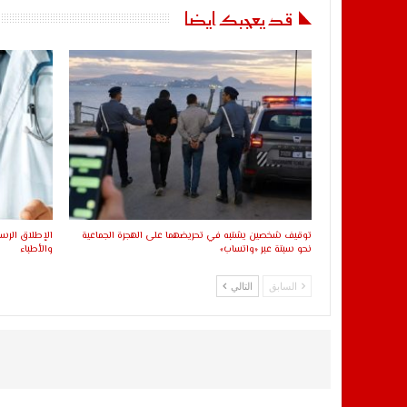
قد يعجبك ايضا
توقيف شخصين يشتبه في تحريضهما على الهجرة الجماعية
الإطلاق الرسم
نحو سبتة عبر «واتساب»
والأطباء
السابق
التالي