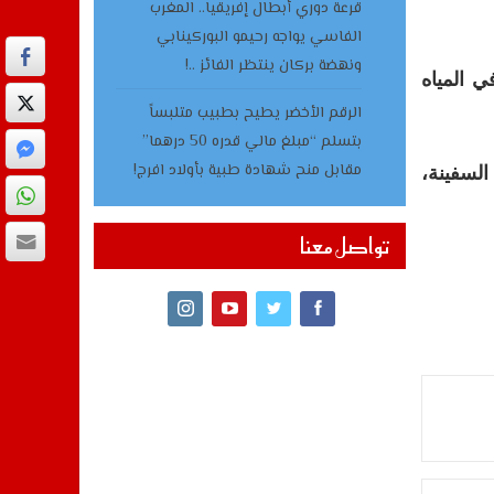
قرعة دوري أبطال إفريقيا.. المغرب
الفاسي يواجه رحيمو البوركينابي
ونهضة بركان ينتظر الفائز ..!
ي المياه
الرقم الأخضر يطيح بطبيب متلبساً
بتسلم “مبلغ مالي قدره 50 درهما”
مقابل منح شهادة طبية بأولاد افرج!
لسفينة،
تواصل معنا