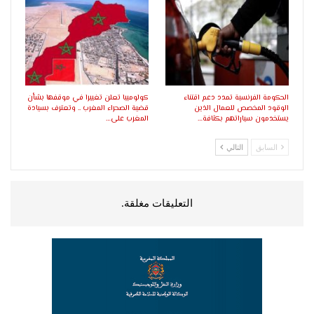
الحكومة الفرنسية تمدد دعم اقتناء
كولومبيا تعلن تغييرا في موقفها بشأن
الوقود المخصص للعمال الذين
قضية الصحراء المغرب .. وتعترف بسيادة
يستخدمون سياراتهم بكثافة…
المغرب على…
السابق
التالي
التعليقات مغلقة.