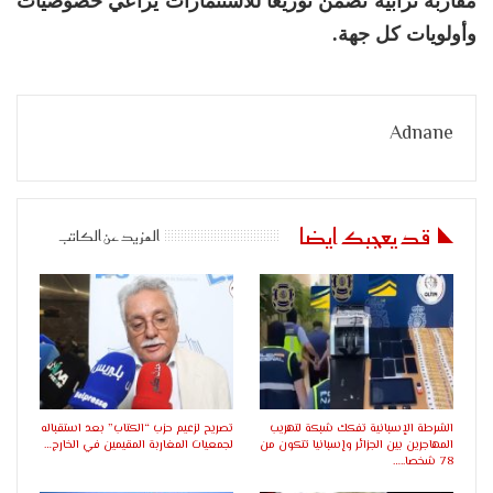
مقاربة ترابية تضمن توزيعا للاستثمارات يراعي خصوصيات
وأولويات كل جهة.
Adnane
قد يعجبك ايضا
المزيد عن الكاتب
الشرطة الإسبانية تفكك شبكة لتهريب
تصريح لزعيم حزب “الكتاب” بعد استقباله
المهاجرين بين الجزائر وإسبانيا تتكون من
لجمعيات المغاربة المقيمين في الخارج…
78 شخصا..…