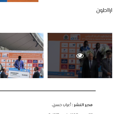
ارااطون
مدير النشر :
أعراب حسن،