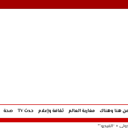
ن هنا وهناك
مغاربة العالم
ثقافة وإعلام
حدث TV
صحة
ولي + “الفيديو”"