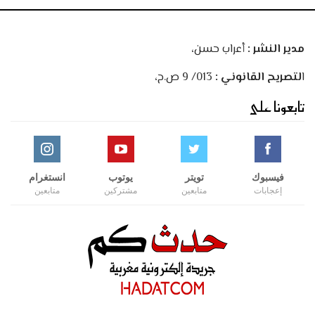
مدير النشر :
أعراب حسن،
ا
لتصريح القانوني :
013/ 9 ص.ح،
تابعونا على
فيسبوك
تويتر
يوتوب
انستغرام
إعجابات
متابعين
مشتركين
متابعين