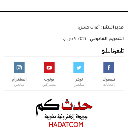
مدير النشر :
أعراب حسن،
ا
لتصريح القانوني :
013/ 9 ص.ح،
تابعونا على
فيسبوك
تويتر
يوتوب
انستغرام
إعجابات
متابعين
مشتركين
متابعين