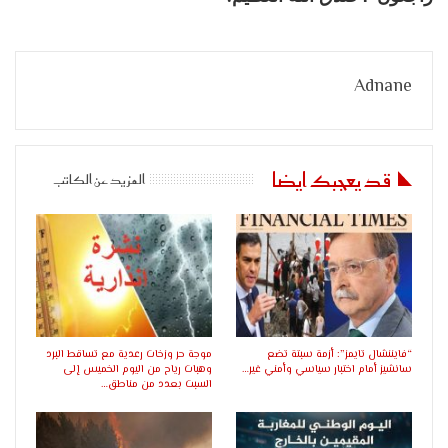
Adnane
قد يعجبك ايضا
المزيد عن الكاتب
“فايننشال تايمز”: أزمة سبتة تضع
موجة حر وزخات رعدية مع تساقط البرد
سانشيز أمام اختبار سياسي وأمني غير…
وهبات رياح من اليوم الخميس إلى
السبت بعدد من مناطق…