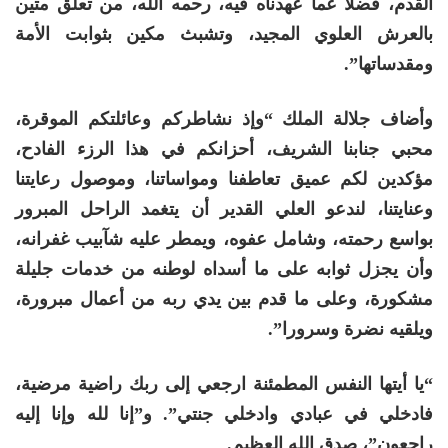
القدم، فضلا عما عهدناه فيه، رحمه الله، من تعلق متين
بالعرش العلوي المجيد، وتشبث مكين بثوابت الأمة
ومقدساتها”.
وأضاف جلالة الملك “وإذ نشاطركم وعائلتكم الموقرة،
محبي جنابنا الشريف، أحزانكم في هذا الرزء الفادح،
مؤكدين لكم عميق تعاطفنا ومواساتنا، وموصول رعايتنا
وعنايتنا، لندعو العلي القدير أن يتغمد الراحل المبرور
بواسع رحمته، وشامل عفوه، ويمطر عليه شآبيب غفرانه،
وأن يجزل ثوابه على ما أسداه لوطنه من خدمات جليلة
مشكورة، وعلى ما قدم بين يدي ربه من أعمال مبرورة،
ويلقيه نضرة وسرورا”.
“يا أيتها النفس المطمئنة ارجعي إلى ربك راضية مرضية،
فادخلي في عبادي وادخلي جنتي”. و”إنا لله وإنا إليه
راجعون”، صدق الله العظيم.