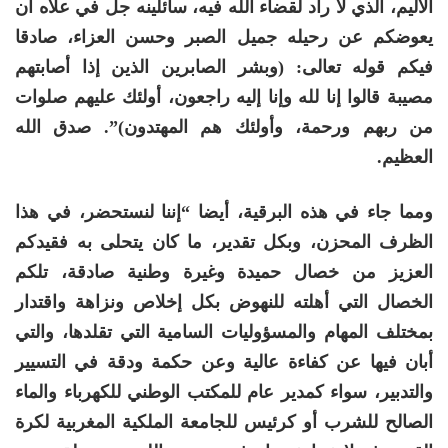
الأليم، الذي لا راد لقضاء الله فيه، سائلينه جل في علاه أن
يعوضكم عن رحيله جميل الصبر وحسن العزاء، صادقا
فيكم قوله تعالى: (وبشر الصابرين الذين إذا أصابتهم
مصيبة قالوا إنا لله وإنا إليه راجعون، أولئك عليهم صلوات
من ربهم ورحمة، وأولئك هم المهتدون)”. صدق الله
العظيم.
ومما جاء في هذه البرقية، أيضا “إننا لنستحضر، في هذا
الظرف المحزن، وبكل تقدير، ما كان يتحلى به فقيدكم
العزيز من خصال حميدة وغيرة وطنية صادقة، تلكم
الخصال التي أهلته للنهوض بكل إخلاص ونزاهة واقتدار
بمختلف المهام والمسؤوليات السامية التي تقلدها، والتي
أبان فيها عن كفاءة عالية وعن حكمة ودقة في التسيير
والتدبير، سواء كمدير عام للمكتب الوطني للكهرباء والماء
الصالح للشرب أو كرئيس للجامعة الملكية المغربية لكرة