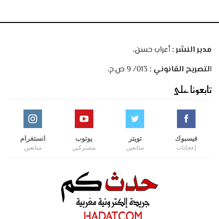
مدير النشر :
أعراب حسن،
ا
لتصريح القانوني :
013/ 9 ص.ح،
تابعونا على
فيسبوك
تويتر
يوتوب
انستغرام
إعجابات
متابعين
مشتركين
متابعين