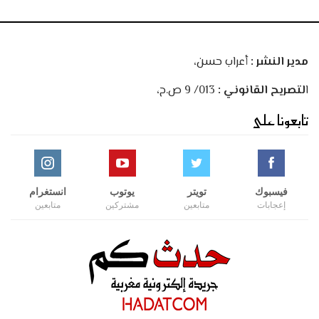
مدير النشر :
أعراب حسن،
ا
لتصريح القانوني :
013/ 9 ص.ح،
تابعونا على
فيسبوك
تويتر
يوتوب
انستغرام
إعجابات
متابعين
مشتركين
متابعين