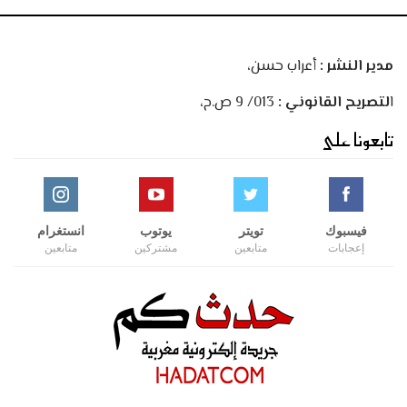
مدير النشر :
أعراب حسن،
ا
لتصريح القانوني :
013/ 9 ص.ح،
تابعونا على
فيسبوك
تويتر
يوتوب
انستغرام
إعجابات
متابعين
مشتركين
متابعين