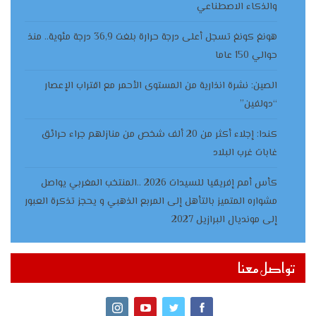
والذكاء الاصطناعي
هونغ كونغ تسجل أعلى درجة حرارة بلغت 36,9 درجة مئوية.. منذ
حوالي 150 عاما
الصين: نشرة انذارية من المستوى الأحمر مع اقتراب الإعصار
“دولفين”
كندا: إجلاء أكثر من 20 ألف شخص من منازلهم جراء حرائق
غابات غرب البلاد
كأس أمم إفريقيا للسيدات 2026 ..المنتخب المغربي يواصل
مشواره المتميز بالتأهل إلى المربع الذهبي و يحجز تذكرة العبور
إلى مونديال البرازيل 2027
تواصل معنا