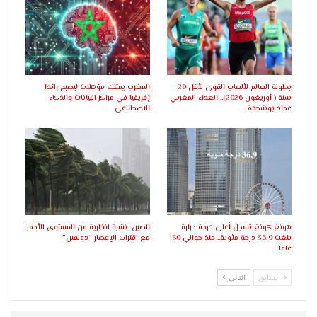
بطولة العالم لألعاب القوى لأقل 20
المغرب يمتلك مؤهلات ليصبح رائدا
سنة ( أوريغون 2026).. العداء المغربي
إفريقيا في مراكز البيانات والذكاء
عماد بوشجدة…
الاصطناعي
هونغ كونغ تسجل أعلى درجة حرارة
الصين: نشرة انذارية من المستوى الأحمر
بلغت 36,9 درجة مئوية.. منذ حوالي 150
مع اقتراب الإعصار “دولفين”
عاما
السابق
التالي