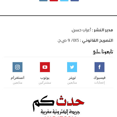
مدير النشر :
أعراب حسن،
ا
لتصريح القانوني :
013/ 9 ص.ح،
تابعونا على
فيسبوك
تويتر
يوتوب
انستغرام
إعجابات
متابعين
مشتركين
متابعين