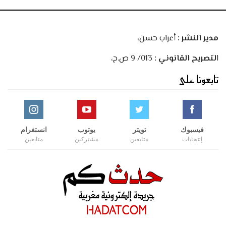
مدير النشر :
أعراب حسن،
ا
لتصريح القانوني :
013/ 9 ص.ح،
تابعونا على
فيسبوك
تويتر
يوتوب
انستغرام
إعجابات
متابعين
مشتركين
متابعين