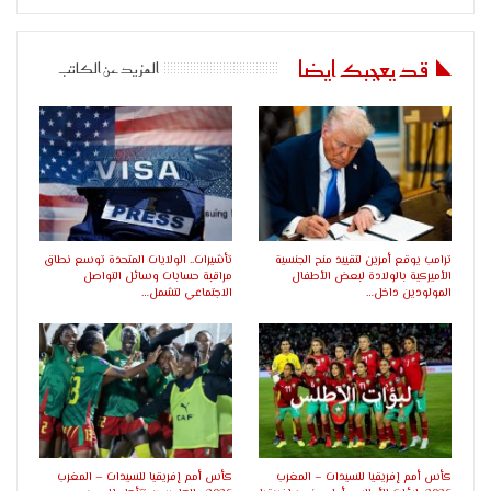
قد يعجبك ايضا
المزيد عن الكاتب
ترامب يوقع أمرين لتقييد منح الجنسية
تأشيرات.. الولايات المتحدة توسع نطاق
الأميركية بالولادة لبعض الأطفال
مراقبة حسابات وسائل التواصل
المولودين داخل…
الاجتماعي لتشمل…
كأس أمم إفريقيا للسيدات – المغرب
كأس أمم إفريقيا للسيدات – المغرب