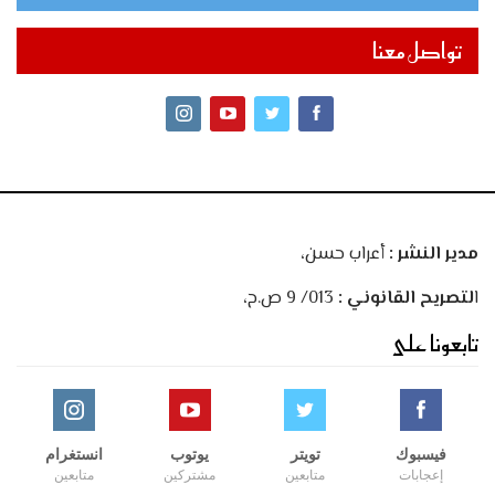
تواصل معنا
مدير النشر :
أعراب حسن،
ا
لتصريح القانوني :
013/ 9 ص.ح،
تابعونا على
فيسبوك
تويتر
يوتوب
انستغرام
إعجابات
متابعين
مشتركين
متابعين