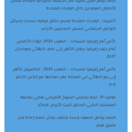
ترامب يوقع أمرين لتقييد منح الجنسية الأميركية بالولادة لبعض
الأطفال المولودين داخل الولايات المتحدة
تأشيرات.. الولايات المتحدة توسع نطاق مراقبة حسابات وسائل
التواصل الاجتماعي لتشمل الصحفيين الأجانب
كأس أمم إفريقيا للسيدات – المغرب 2026: لبؤات الأطلس
أمام جنوب إفريقيا برهان التأهل إلى نصف النهائي ومونديال
2027
كأس أمم إفريقيا للسيدات – المغرب 2026 : الكاميرون تتأهل
إلى ربع النهائي في الصدارة عقب تعادلها مع الرأس الأخضر
(1-1)
كوفيد-19.. لجنة بمجلس الشيوخ الأمريكي توصي بمتابعة
المستشار الطبي السابق للبيت الأبيض قضائيا
النفط يواصل الصعود وسط مخاوف بشأن خطط إعادة فتح
مضيق هرمز